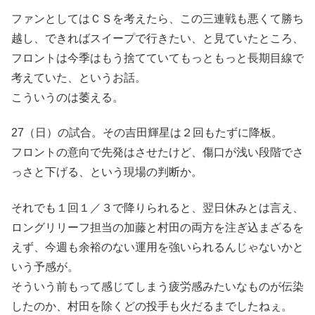
ファンとしてはＣＳを考えたら、この三連戦も悪くて勝ち
越し、できればスイープで行きたい、と見ていたところ、
フロントは今季はもう捨てていてもっともっと長期目線で
考えていた、というお話。
こういうのは萎える。
27（日）の試合。その吉田輝星は２回もたずに降板。
フロントの意向で先発はさせたけど、傷口が浅い段階でさ
っさと下げる、という現場の判断か。
それでも１回１／３で降りられると、翌日休みとは言え、
ロングリリーフ担当の加藤と村田の両方を注ぎ込まざるを
えず、今週も余裕のない運用を強いられるんじゃないかと
いう予感が。
そういう前もって感じてしまう疲労感みたいなものが伝染
したのか、村田を除くどの投手も火だるまでしたねぇ。