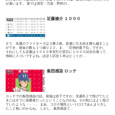
が違います。 巷では清宮・万波・野村の...
近藤健介 １０００
野球
さて、先週のファイターズは３勝２敗。前週に引き続き勝ち越すこと
ができ、借金の数も１つ減り２２。ま、「圧倒的最下位」ですが。
それにしても近藤は１０００本安打の翌日に１０００試合出場って、
地味にスゴいですよね。ほぼ１試合１本はヒットが...
集団感染 ロッテ
野球
ロッテでの集団感染の話。発端は岩下ですが、先週札ドで投げてたと
きにはすでに保菌者だったということなのかね。その割にはよく投げ
ていたような・・・。 まあ、コロナ陽性というだけであんまり大し
たこと無いのかもね。 しかし、集団感染て...