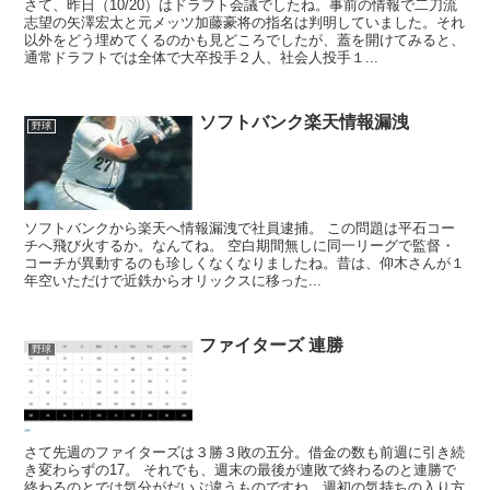
さて、昨日（10/20）はドラフト会議でしたね。事前の情報で二刀流
志望の矢澤宏太と元メッツ加藤豪将の指名は判明していました。それ
以外をどう埋めてくるのかも見どころでしたが、蓋を開けてみると、
通常ドラフトでは全体で大卒投手２人、社会人投手１...
ソフトバンク楽天情報漏洩
野球
ソフトバンクから楽天へ情報漏洩で社員逮捕。 この問題は平石コー
チへ飛び火するか。なんてね。 空白期間無しに同一リーグで監督・
コーチが異動するのも珍しくなくなりましたね。昔は、仰木さんが１
年空いただけで近鉄からオリックスに移った...
ファイターズ 連勝
野球
さて先週のファイターズは３勝３敗の五分。借金の数も前週に引き続
き変わらずの17。 それでも、週末の最後が連敗で終わるのと連勝で
終わるのとでは気分がだいぶ違うものですね。週初の気持ちの入り方