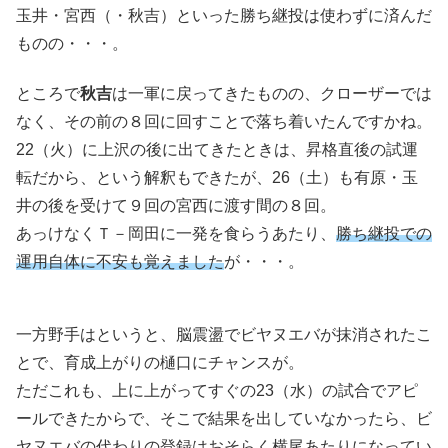
玉井・宮西（・秋吉）といった勝ち継投は使わずに済んだ
ものの・・・。
ところで
秋吉
は一軍に戻ってきたものの、クローザーでは
なく、その前の８回に回すことで落ち着いたんですかね。
22（火）に上沢の後に出てきたときは、昇格直後の試運
転だから、という解釈もできたが、26（土）も有原・玉
井の後を受けて９回の宮西に渡す間の８回。
あっけなくＴ－岡田に一発を食らうあたり、
勝ち継投での
運用自体に不安も覚えました
が・・・。
一方野手はというと、脳震盪でビヤヌエバが抹消されたこ
とで、育成上がりの樋口にチャンスが。
ただこれも、上に上がってすぐの23（水）の試合でアピ
ールできたからで、そこで結果を出していなかったら、ビ
ヤヌエバの代わりの登録はおそらく横尾あたりになってい