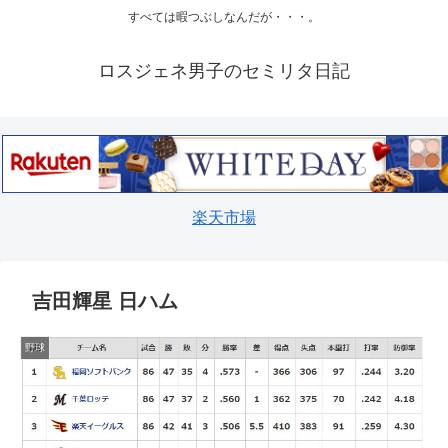
すべては暇つぶしなんだが・・・。
ロスジェネ男子のセミリタ日記
楽天市場
吉田輝星 日ハム
野球