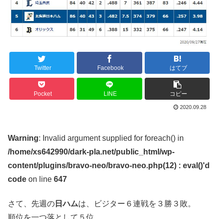
Twitter
Facebook
はてブ
Pocket
LINE
コピー
2020.09.28
Warning
: Invalid argument supplied for foreach() in
/home/xs642990/dark-pla.net/public_html/wp-
content/plugins/bravo-neo/bravo-neo.php(12) : eval()'d
code
on line
647
さて、先週の
日ハム
は、ビジター６連戦を３勝３敗。
順位を一つ落として５位。