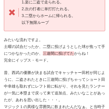
1.楽に二盗で走られる。
2.次の打者に単打打たれる。
3.二塁からホームに帰られる。
以下無限ループ
みたいな流れですよ。
土曜の試合だったか、二塁に投げようとした球が焦って手
につかなかったのか、
三遊間に投げてた
からね！
完全にイップス・モード。
昔、西武の優勝が決まる試合でキャッチャー田村が同じよ
うに、二盗されたときに三遊間に投げちゃってショート田
中幸雄も取れずにレフト前に転がり、それを見たランナー
が一気に本塁まで戻って来て追加点、みたいなことがあっ
たが、あれを思い出した・・・。
マジック１の異様な雰囲気に飲まれたんだなぁ、と当時子