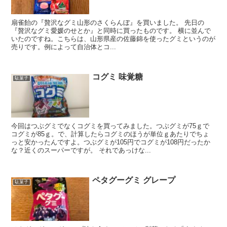
扇雀飴の『贅沢なグミ山形のさくらんぼ』を買いました。 先日の
『贅沢なグミ愛媛のせとか』と同時に買ったものです。 横に並んで
いたのですね。こちらは、山形県産の佐藤錦を使ったグミというのが
売りです。例によって自治体とコ...
コグミ 味覚糖
駄菓子
今回はつぶグミでなくコグミを買ってみました。つぶグミが75ｇで
コグミが85ｇ。で、計算したらコグミのほうが単位ｇあたりでちょ
っと安かったんですよ。つぶグミが105円でコグミが108円だったか
な？近くのスーパーですが。 それであっけな...
ペタグーグミ グレープ
駄菓子