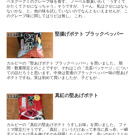
ペタグーグミのグレープ味を食す。 ノーベル製菓いわく「うすくて
かたくてクセになっちゃう」そうですが、うーん、私はクセにはなら
ないかな、と。他の味を試していないのでなんともいえませんが、こ
のグレープ味に関してはリピは無し。 これ...
堅揚げポテト ブラックペッパー
駄菓子
カルビーの『堅あげポテト ブラックペッパー』を買いました。 期
間・数量限定とのことですが、それはこの「北斎パッケージ」につい
ての話だろうと思います。中身は普通のブラックペッパー味の堅あげ
ポテトですね。実は初めて買いましたが、子どもが...
真紅の堅あげポテト
駄菓子
カルビーの『真紅の堅あげポテト うすしお味』を買いました。 ファ
ミマ限定だそうです。「真紅」というだけあって本当に真っ赤。一瞬
子どもたちは手を伸ばすのを躊躇したくらいです。辛いのかな？とか