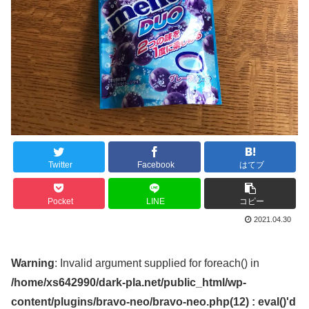
Twitter
Facebook
はてブ
Pocket
LINE
コピー
2021.04.30
Warning
: Invalid argument supplied for foreach() in
/home/xs642990/dark-pla.net/public_html/wp-
content/plugins/bravo-neo/bravo-neo.php(12) : eval()'d