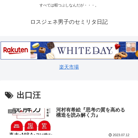
すべては暇つぶしなんだが・・・。
ロスジェネ男子のセミリタ日記
楽天市場
出口汪
河村有希絵『思考の質を高める
評論
構造を読み解く力』
2023.07.12