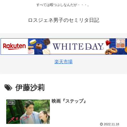
すべては暇つぶしなんだが・・・。
ロスジェネ男子のセミリタ日記
楽天市場
伊藤沙莉
映画『ステップ』
評論
2022.11.18