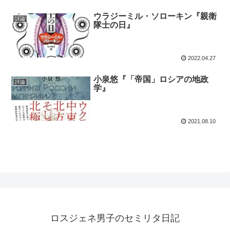
ウラジーミル・ソローキン『親衛
評論
隊士の日』
2022.04.27
小泉悠『「帝国」ロシアの地政
評論
学』
2021.08.10
ロスジェネ男子のセミリタ日記