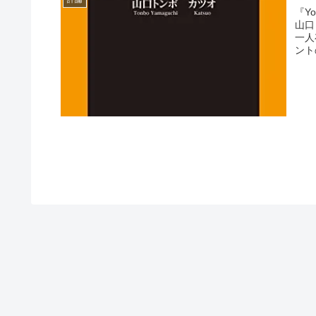
『Y
山口
一人
ント