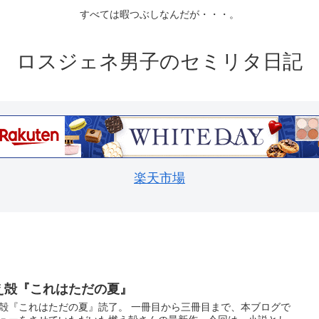
すべては暇つぶしなんだが・・・。
ロスジェネ男子のセミリタ日記
楽天市場
え殻『これはただの夏』
殻『これはただの夏』読了。 一冊目から三冊目まで、本ブログで