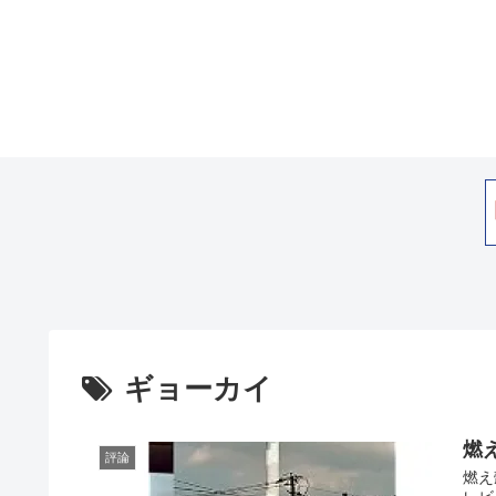
ギョーカイ
燃
評論
燃え