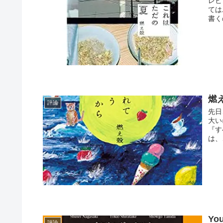
レビ
ては
書く
燃
評論
先日
大い
『す
は、
Yo
評論