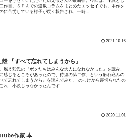
ューをさせていただいた燃え殻さんの最新作。今回は、小説とし
二作目。ＳＰＡでの連載コラムをまとめたエッセイでも、本作を
のに苦労している様子が度々報告され、一時...
2021.10.16
え殻 『すべて忘れてしまうから』
、燃え殻氏の『ボクたちはみんな大人になれなかった』を読み、
に感じるところがあったので、待望の第二作、という触れ込みの
べて忘れてしまうから』を読んでみた。 のっけから裏切られたの
これ、小説じゃなかったんです...
2020.11.01
uTube作家 本