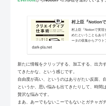
Evernote
から
Notion
への移植を進めています
村上臣『Notio
村上臣『Notionで実
めたということもあり
ータの収集からアウトプッ
dark-pla.net
新たに情報をクリップする、加工する、出力
てきたかな、という感じです。
自由度が高い、というのはありがたい反面、
というか、思い悩みも出てきたりして、時間
贅沢な悩みです。
まあ、あーでもないこーでもないとガチャガ