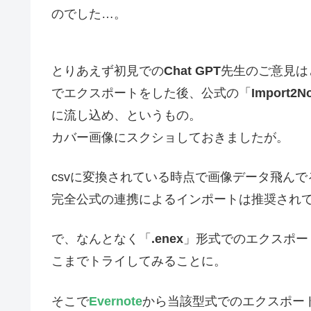
のでした…。
とりあえず初見での
Chat GPT
先生のご意見は
でエクスポートをした後、公式の「
Import2N
に流し込め、というもの。
カバー画像にスクショしておきましたが。
csvに変換されている時点で画像データ飛ん
完全公式の連携によるインポートは推奨され
で、なんとなく「
.enex
」形式でのエクスポー
こまでトライしてみることに。
そこで
Evernote
から当該型式でのエクスポー