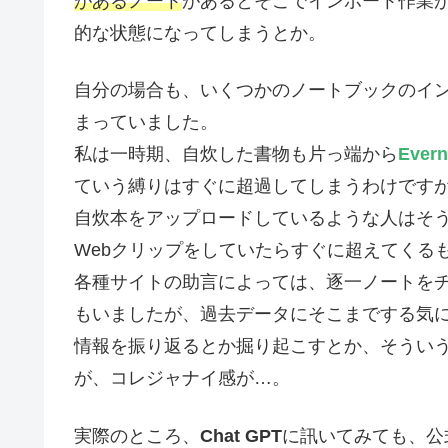
があるノート
があるとそこでインポート作業
的な状態になってしまうとか。
自分の場合も、いくつかのノートブックのイ
まっていました。
私は一時期、自炊した書物も片っ端から
Evern
ていう縛りはすぐに超過してしまうわけです
自炊本をアップロードしているような人はそ
Webクリップをしていたらすぐに超えてくる
各種サイトの助言によっては、逐一ノートを
もいましたが、過去データにそこまでする気
情報を振り返るとか掘り起こすとか、そうい
が、コレジャナイ感が…。
実際のところ、
Chat GPT
に訊いてみても、公