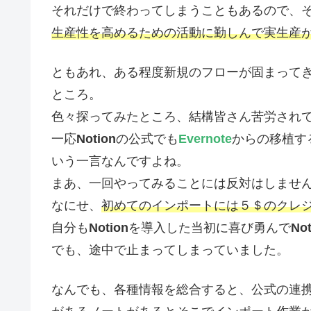
それだけで終わってしまうこともあるので、
生産性を高めるための活動に勤しんで実生産
ともあれ、ある程度新規のフローが固まって
ところ。
色々探ってみたところ、結構皆さん苦労され
一応
Notion
の公式でも
Evernote
からの移植す
いう一言なんですよね。
まあ、一回やってみることには反対はしませ
なにせ、
初めてのインポートには５＄のクレ
自分も
Notion
を導入した当初に喜び勇んで
Not
でも、途中で止まってしまっていました。
なんでも、各種情報を総合すると、公式の連