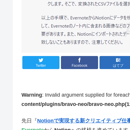
Twitter
Facebook
はてブ
Warning
: Invalid argument supplied for foreac
content/plugins/bravo-neo/bravo-neo.php(12)
先日『
Notionで実現する新クリエイティブ仕