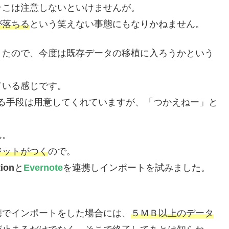
そこは注意しないといけませんが。
が落ちる
という笑えない事態にもなりかねません。
きたので、今度は既存データの移植に入ろうかという
ている感じです。
る手段は用意してくれていますが、「つかえねー」と
ん。
ジットがつく
ので。
ion
と
Evernote
を連携しインポートを試みました。
携でインポートをした場合には、
５ＭＢ以上のデータ