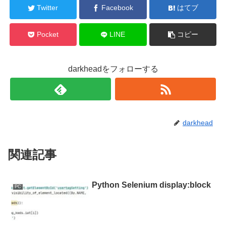
Twitter
Facebook
はてブ
Pocket
LINE
コピー
darkheadをフォローする
darkhead
関連記事
Python Selenium display:block
PC