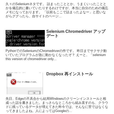
久々のSeleniumネタです。 詰まったこととか、うまくいったことと
かを備忘的に書いていたりするわけですが、本当に自分のための備忘
メモになっております。 「以前もここで詰まったよなー」と思いな
がらググったら、自サイトのページ...
Selenium Chromedriver アップ
PC
デート
PythonでのSeleniumのChromedriverの件です。 昨日までサクサク動
いていたプログラムが急に動かなくなったぞ？ えーと、「selenium
this version of chromedriver only...
Dropbox 再インストール
PC
先日、Edgeの不具合から結局WIndowsのクリーンインストールと相
成った話を書きました。まっさらなところから組み直すのも、クラウ
ドに残っているデータが増えてきた昨今では、そんなに苦ではなくな
ってきましたよね。人によってはGoogleの...