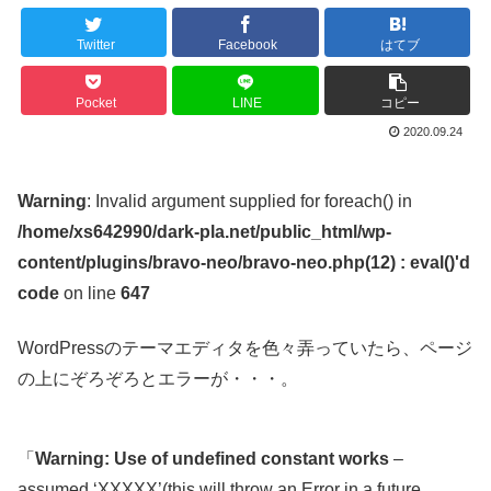
Twitter
Facebook
はてブ
Pocket
LINE
コピー
2020.09.24
Warning
: Invalid argument supplied for foreach() in
/home/xs642990/dark-pla.net/public_html/wp-
content/plugins/bravo-neo/bravo-neo.php(12) : eval()'d
code
on line
647
WordPressのテーマエディタを色々弄っていたら、ページ
の上にぞろぞろとエラーが・・・。
「
Warning: Use of undefined constant works
–
assumed ‘XXXXX’(this will throw an Error in a future