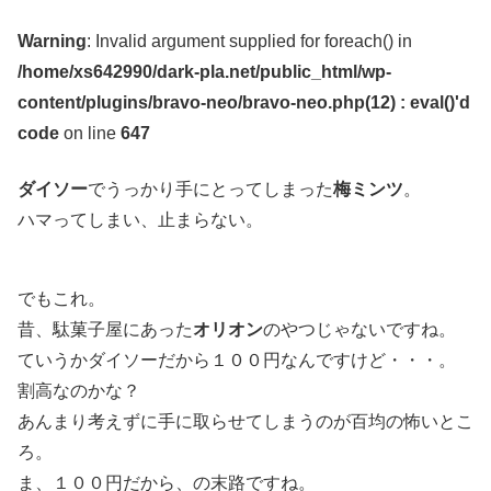
Warning
: Invalid argument supplied for foreach() in
/home/xs642990/dark-pla.net/public_html/wp-
content/plugins/bravo-neo/bravo-neo.php(12) : eval()'d
code
on line
647
ダイソー
でうっかり手にとってしまった
梅ミンツ
。
ハマってしまい、止まらない。
でもこれ。
昔、駄菓子屋にあった
オリオン
のやつじゃないですね。
ていうかダイソーだから１００円なんですけど・・・。
割高なのかな？
あんまり考えずに手に取らせてしまうのが百均の怖いとこ
ろ。
ま、１００円だから、の末路ですね。