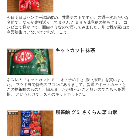
今日明日はセンター試験改め、共通テストですか。共通一次みたいな
名前で、なんか先祖返りしてません？ ＵＨＡ味覚糖の勝ちグミ。 コ
ンビニで見かけて、面白そうなので買ってみました。別に我が家には
今受験生はいないのですが。 こう...
キットカット 抹茶
駄菓子
ネスレの『キットカット ミニ オトナの甘さ 濃い抹茶』を買いまし
た。 マツキヨで特売のワゴンにありまして。普通のキットカットと
この抹茶味のものと、悩みましたが食べたこと無いのでこちらを選
択。 というわけで、久々のキットカットだ...
扇雀飴 グミ さくらんぼ 山形
駄菓子