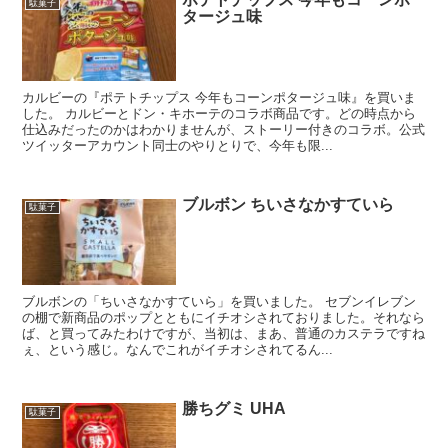
駄菓子
タージュ味
カルビーの『ポテトチップス 今年もコーンポタージュ味』を買いま
した。 カルビーとドン・キホーテのコラボ商品です。どの時点から
仕込みだったのかはわかりませんが、ストーリー付きのコラボ。公式
ツイッターアカウント同士のやりとりで、今年も限...
ブルボン ちいさなかすていら
駄菓子
ブルボンの「ちいさなかすていら」を買いました。 セブンイレブン
の棚で新商品のポップとともにイチオシされておりました。それなら
ば、と買ってみたわけですが、当初は、まあ、普通のカステラですね
ぇ、という感じ。なんでこれがイチオシされてるん...
勝ちグミ UHA
駄菓子