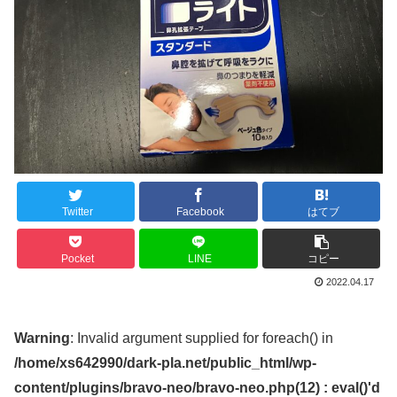
Twitter
Facebook
はてブ
Pocket
LINE
コピー
2022.04.17
Warning
: Invalid argument supplied for foreach() in
/home/xs642990/dark-pla.net/public_html/wp-
content/plugins/bravo-neo/bravo-neo.php(12) : eval()'d