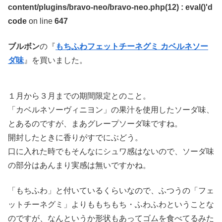
content/plugins/bravo-neo/bravo-neo.php(12) : eval()'d
code
on line
647
ブルボン
の『
もちふわフェットチーネグミ カベルネソー
ダ味
』を買いました。
１月から３月までの期間限定とのこと。
「カベルネソーヴィニヨン」の果汁を使用したソーダ味、
とあるのですが、まあグレープソーダ味ですね。
開封したときに香りがすでにぶどう。
口に入れた時でもそんなにシュワ感はないので、ソーダ味
の部分はあんまり実感は無いですかね。
「もちふわ」と付いているくらいなので、ふつうの「フェ
ットチーネグミ」よりももちもち・ふわふわということな
のですが、なんというか形状もあってゴムを食べてるみた