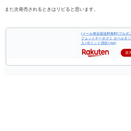
また次発売されるときはリピると思います。
(メール便全国送料無料)ブルボ
フェットチーネグミ カベルネソー
入 (ポイント消化) (np)
楽