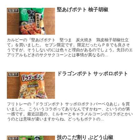
堅あげポテト 柚子胡椒
駄菓子
カルビーの『堅あげポテト 堅つま 炭火焼き 鶏皮柚子胡椒仕立
て』を買いました。 セブン限定です。限定だったらＰＢでも良さそ
うですが、そうしないのには色々と理由があるのでしょう。先日のエ
アリアルもどきのサクサクコーンとは事情が異なるの...
ドラゴンポテト サッポロポテト
駄菓子
フリトレーの『ドラゴンポテト サッポロポテトバーベＱあじ』を買
いました。 こういうコラボってありなんですかねー、というのが第
一感です。最近話題の、ミルキーとキャラメルコーンのコラボとかい
うのとは意味が違いますからね。どっちもポテトの...
技のこだ割り ぶどう山椒
駄菓子