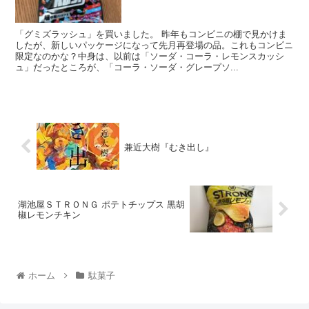
「グミズラッシュ」を買いました。 昨年もコンビニの棚で見かけま
したが、新しいパッケージになって先月再登場の品。これもコンビニ
限定なのかな？中身は、以前は「ソーダ・コーラ・レモンスカッシ
ュ」だったところが、「コーラ・ソーダ・グレープソ...
兼近大樹『むき出し』
湖池屋ＳＴＲＯＮＧ ポテトチップス 黒胡
椒レモンチキン
ホーム
駄菓子