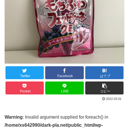
Twitter
Facebook
はてブ
Pocket
LINE
コピー
2022.03.01
Warning
: Invalid argument supplied for foreach() in
/home/xs642990/dark-pla.net/public_html/wp-