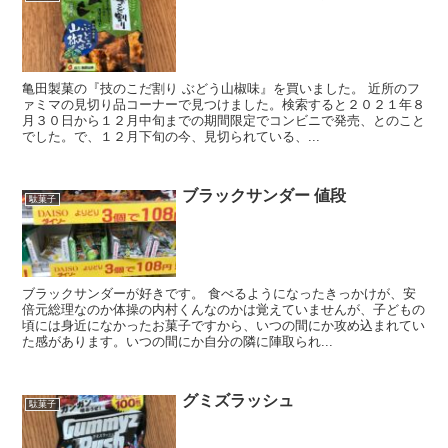
亀田製菓の『技のこだ割り ぶどう山椒味』を買いました。 近所のフ
ァミマの見切り品コーナーで見つけました。検索すると２０２１年８
月３０日から１２月中旬までの期間限定でコンビニで発売、とのこと
でした。で、１２月下旬の今、見切られている、...
ブラックサンダー 値段
駄菓子
ブラックサンダーが好きです。 食べるようになったきっかけが、安
倍元総理なのか体操の内村くんなのかは覚えていませんが、子どもの
頃には身近になかったお菓子ですから、いつの間にか攻め込まれてい
た感があります。いつの間にか自分の隣に陣取られ...
グミズラッシュ
駄菓子