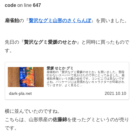
code
on line
647
扇雀飴
の『
贅沢なグミ山形のさくらんぼ
』を買いました。
先日の『
贅沢なグミ愛媛のせとか
』と同時に買ったもので
す。
愛媛 せとか グミ
扇雀飴の『贅沢なグミ愛媛のせとか』を買いました。普段
行かないスーパーで見かけたので手にとってみました。扇
雀飴本舗という大阪の会社です。コンビニでは見ないです
よね。パッケージには見慣れないキャラクターが印刷され
ていますが、よく見ると...
dark-pla.net
2021.10.10
横に並んでいたのですね。
こちらは、山形県産の
佐藤錦
を使ったグミというのが売り
です。