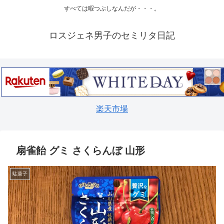
すべては暇つぶしなんだが・・・。
ロスジェネ男子のセミリタ日記
楽天市場
扇雀飴 グミ さくらんぼ 山形
駄菓子