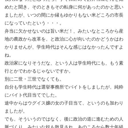
めたと聞き、そのときもその転身に何があったのかと思い
ましたが、いつの間にか縁もゆかりもない米どころの市長
になっていたという・・・。
弁当に欠かせないのは旨い米だ！、みたいなところから産
地の農政から改革を、と政治に心が向いたのかどうかはわ
かりませんが、学生時代はそんな感じはなかったんですよ
ね。
政治家になりそうだな、という人は学生時代にも、もう素
行とかでわかるじゃないですか。
別に二世・三世でなくても。
自分も学生時代は選挙事務所でバイトをしましたが、純粋
にバイト代目当てでした。
途中からはウグイス嬢の女の子目当て、というのも加わり
ましたが。
でも、そういうのではなく、後に政治の道に進むための人
脈づくり、みたいな奴も散見され、あのころから数十年経