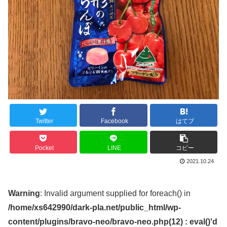
Twitter
Facebook
はてブ
Pocket
LINE
コピー
2021.10.24
Warning
: Invalid argument supplied for foreach() in
/home/xs642990/dark-pla.net/public_html/wp-
content/plugins/bravo-neo/bravo-neo.php(12) : eval()'d