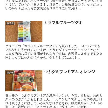
ツ』なんですね。パッケージから分かる通りチョコレートで包んでま
すけど。ていうか「ＨＡＺＥＬＮＵＴ」と単数形なのでナットが正し
いのかな？だったら英文表記もＮＵＴＳにしておけ...
カラフルフルーツグミ
駄菓子
クリートの『カラフルフルーツグミ』を買いました。 スーパーでも
それなりに見かけるのですが、どうもダイソーとかキャンドゥなど、
１００均のお店での展開が主のようですね。内容量１２６ｇで１００
円ショップに並ぶのですから、グミとしてはコスト...
つぶグミプレミアム オレンジ
駄菓子
春日井の『つぶグミプレミアム濃厚オレンジ』を買いました。意外と
久々のつぶグミかもしれません。一応コンビニで新しいものを見かけ
れば買うようにはしているんですけれどもね。販売開始が３月１日の
割には、最近になってようやく吊り棚で見ました。いずれ...