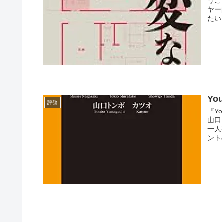
うこ
ヤー
たい
Yo
評論
『Y
山口
一人
ント