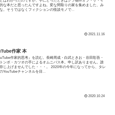
とはわかったのですが、手にとったときはクソ物件オブ・ザ・イ
的な本だと思ったんですよね。変な間取りの家を集めました、み
な。そうではなくフィクションの怪談モノで...
2021.11.16
uTube作家 本
ouTube作家的思考』を読む。長崎周成・白武ときお・谷田彰吾・
トンボ・カツオの手によるオムニバス本。申し訳ありません。誰
存じ上げませんでした・・・。 2020年の今年になってから、タレ
のYouTubeチャンネルを目...
2020.10.24