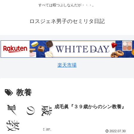
すべては暇つぶしなんだが・・・。
ロスジェネ男子のセミリタ日記
楽天市場
教養
成毛眞『３９歳からのシン教養』
評論
2022.07.30