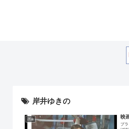
岸井ゆきの
映
評論
プラ