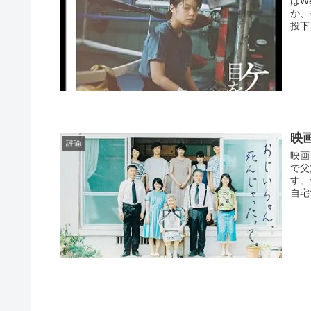
はW
か、
投下
映
評論
映画
で父
す。
自宅