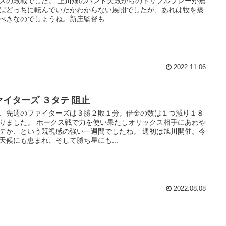
ズの敗戦でした。 上川畑のバント失敗からのトリプルプレーが無
ばどっちに転んでいたかわからない展開でしたが、あれは牧を褒
べきなのでしょうね。新庄監督も...
2022.11.06
ァイターズ ３タテ 阻止
、先週のファイターズは３勝２敗１分。借金の数は１つ減り１８
りました。 ホークス戦で力を使い果たしオリックス相手にあわや
テか、という既視感の強い一週間でしたね。 週初は旭川開催。今
天候にも恵まれ、そして勝ち星にも...
2022.08.08