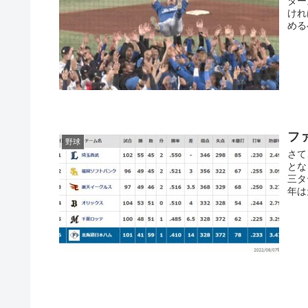
ター
けれ
める
フ
野球
さて
とな
三タ
年は