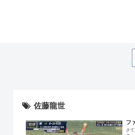
佐藤龍世
フ
野球
さて