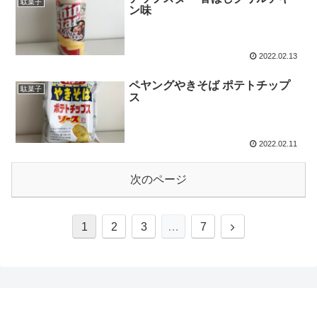
駄菓子
ン味
2022.02.13
ペヤングやきそば ポテトチップ
駄菓子
ス
2022.02.11
次のページ
1
2
3
…
7