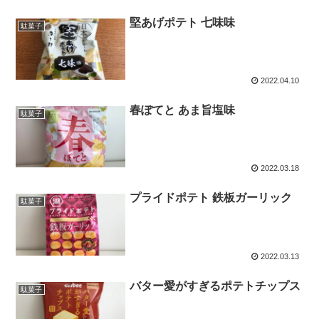
堅あげポテト 七味味
駄菓子
2022.04.10
春ぽてと あま旨塩味
駄菓子
2022.03.18
プライドポテト 鉄板ガーリック
駄菓子
2022.03.13
バター愛がすぎるポテトチップス
駄菓子