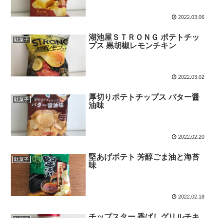
2022.03.06
湖池屋ＳＴＲＯＮＧ ポテトチッ
駄菓子
プス 黒胡椒レモンチキン
2022.03.02
厚切りポテトチップス バター醤
駄菓子
油味
2022.02.20
堅あげポテト 芳醇ごま油と海苔
駄菓子
味
2022.02.18
チップスター 香ばしグリルチキ