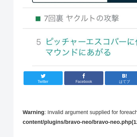
Twitter
Facebook
はてブ
Warning
: Invalid argument supplied for foreac
content/plugins/bravo-neo/bravo-neo.php(12)