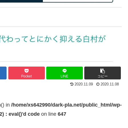
Pocket
LINE
コピー
2020.11.09
2020.11.08
h() in
/home/xs642990/dark-pla.net/public_html/wp-
 : eval()'d code
on line
647