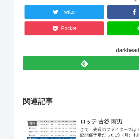
Twitter
Pocket
darkh
関連記事
ロッテ 古谷 雨男
野球
さて、先週のファイターズは３
延開催予定だった19（月）