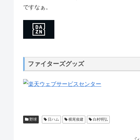
ですなぁ。
ファイターズグッズ
野球
日ハム
横尾俊建
白村明弘
シ