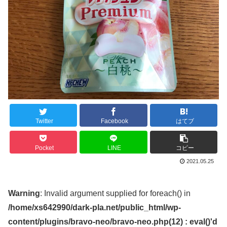
Twitter
Facebook
はてブ
Pocket
LINE
コピー
2021.05.25
Warning
: Invalid argument supplied for foreach() in
/home/xs642990/dark-pla.net/public_html/wp-
content/plugins/bravo-neo/bravo-neo.php(12) : eval()'d