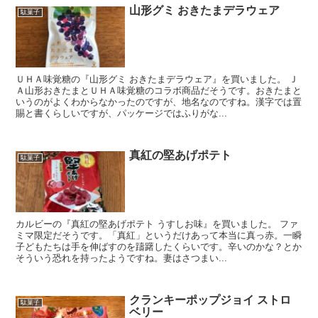
山形グミ おきたまデラウェア
駄菓子
ＵＨＡ味覚糖の『山形グミ おきたまデラウェア』を買いました。 Ｊ
Ａ山形おきたまとＵＨＡ味覚糖のコラボ商品だそうです。おきたまと
いうのがよくわからなかったのですが、地名なのですね。漢字では置
賜と書くらしいですが、パッケージではふりがな...
真紅の堅あげポテト
駄菓子
カルビーの『真紅の堅あげポテト うすしお味』を買いました。 ファ
ミマ限定だそうです。「真紅」というだけあって本当に真っ赤。一瞬
子どもたちは手を伸ばすのを躊躇したくらいです。辛いのかな？とか
そういう恐れを持ったようですね。妻はさつまい...
クランキーポップジョイ ストロ
駄菓子
ベリー