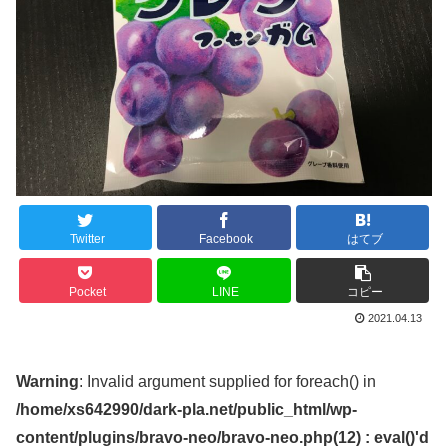
Twitter
Facebook
はてブ
Pocket
LINE
コピー
2021.04.13
Warning
: Invalid argument supplied for foreach() in
/home/xs642990/dark-pla.net/public_html/wp-
content/plugins/bravo-neo/bravo-neo.php(12) : eval()'d