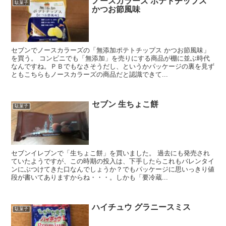
ノースカラーズ ポテトチップス
駄菓子
かつお節風味
セブンでノースカラーズの「無添加ポテトチップス かつお節風味」
を買う。 コンビニでも「無添加」を売りにする商品が棚に並ぶ時代
なんですね。ＰＢでもなさそうだし、というかパッケージの裏を見ず
ともこちらもノースカラーズの商品だと認識できて...
セブン 生ちょこ餅
駄菓子
セブンイレブンで「生ちょこ餅」を買いました。 過去にも発売され
ていたようですが、この時期の投入は、下手したらこれもバレンタイ
ンにぶつけてきた口なんでしょうか？でもパッケージに思いっきり値
段が書いてありますからね・・・。しかも「要冷蔵...
ハイチュウ グラニースミス
駄菓子