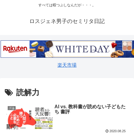
すべては暇つぶしなんだが・・・。
ロスジェネ男子のセミリタ日記
楽天市場
読解力
AI vs. 教科書が読めない子どもた
評論
ち 書評
2020.08.25