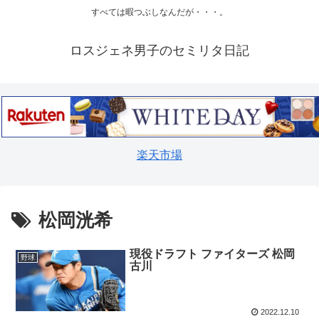
すべては暇つぶしなんだが・・・。
ロスジェネ男子のセミリタ日記
楽天市場
松岡洸希
現役ドラフト ファイターズ 松岡
野球
古川
2022.12.10