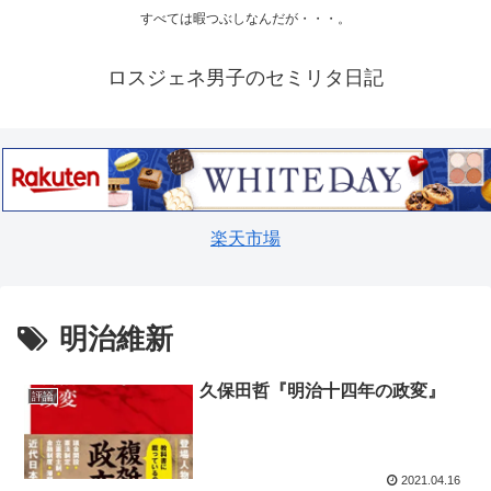
すべては暇つぶしなんだが・・・。
ロスジェネ男子のセミリタ日記
楽天市場
明治維新
久保田哲『明治十四年の政変』
評論
2021.04.16