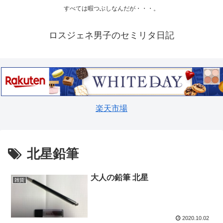
すべては暇つぶしなんだが・・・。
ロスジェネ男子のセミリタ日記
楽天市場
北星鉛筆
大人の鉛筆 北星
雑貨
2020.10.02