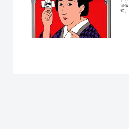
とう
律儀
式。