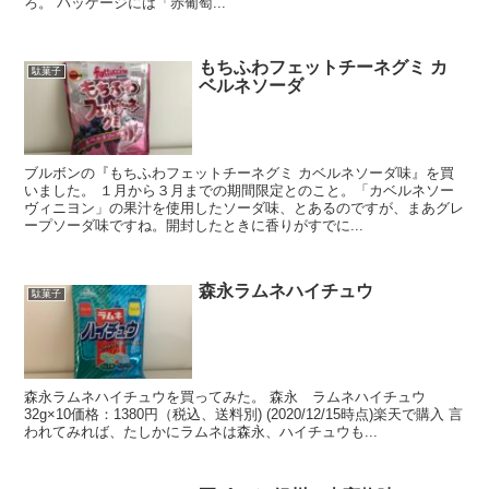
ろ。 パッケージには「赤葡萄...
もちふわフェットチーネグミ カ
駄菓子
ベルネソーダ
ブルボンの『もちふわフェットチーネグミ カベルネソーダ味』を買
いました。 １月から３月までの期間限定とのこと。「カベルネソー
ヴィニヨン」の果汁を使用したソーダ味、とあるのですが、まあグレ
ープソーダ味ですね。開封したときに香りがすでに...
森永ラムネハイチュウ
駄菓子
森永ラムネハイチュウを買ってみた。 森永 ラムネハイチュウ
32g×10価格：1380円（税込、送料別) (2020/12/15時点)楽天で購入 言
われてみれば、たしかにラムネは森永、ハイチュウも...