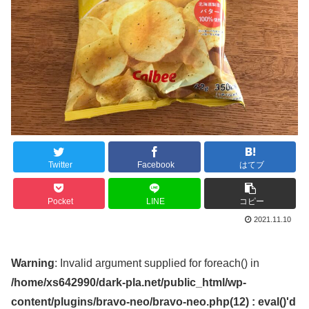
Twitter
Facebook
はてブ
Pocket
LINE
コピー
2021.11.10
Warning
: Invalid argument supplied for foreach() in
/home/xs642990/dark-pla.net/public_html/wp-
content/plugins/bravo-neo/bravo-neo.php(12) : eval()'d