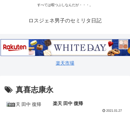
すべては暇つぶしなんだが・・・。
ロスジェネ男子のセミリタ日記
楽天市場
真喜志康永
楽天 田中 復帰
野球
2021.01.27