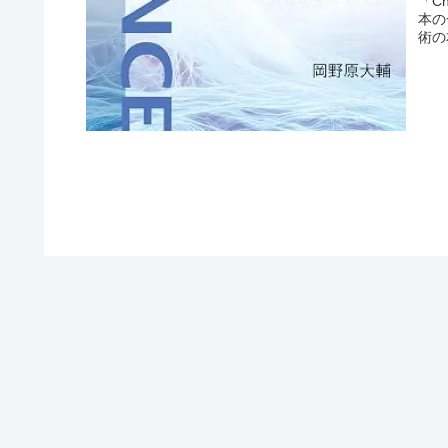
「C
本の
術の