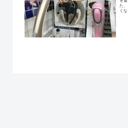
を違
た、
くな