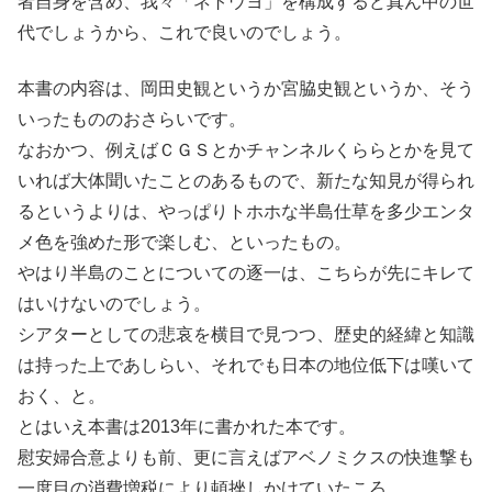
者自身を含め、我々「ネトウヨ」を構成するど真ん中の世
代でしょうから、これで良いのでしょう。
本書の内容は、岡田史観というか宮脇史観というか、そう
いったもののおさらいです。
なおかつ、例えばＣＧＳとかチャンネルくららとかを見て
いれば大体聞いたことのあるもので、新たな知見が得られ
るというよりは、やっぱりトホホな半島仕草を多少エンタ
メ色を強めた形で楽しむ、といったもの。
やはり半島のことについての逐一は、こちらが先にキレて
はいけないのでしょう。
シアターとしての悲哀を横目で見つつ、歴史的経緯と知識
は持った上であしらい、それでも日本の地位低下は嘆いて
おく、と。
とはいえ本書は2013年に書かれた本です。
慰安婦合意よりも前、更に言えばアベノミクスの快進撃も
一度目の消費増税により頓挫しかけていたころ。