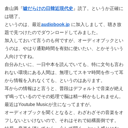
倉山満『
嘘だらけの日韓近現代史
』読了。というか正確に
は聴了。
というのは、最近
audiobook.jp
に加入しまして、聴き放
題で見つけたのでダウンロードしてみました。
加入しておいて言うのも何ですが、オーディオブックとい
うのは、やはり通勤時間を有効に使いたい、とかそういう
人向けですね。
自分みたいに、一日中本を読んでいても、特に文句も言わ
れない環境にある人間は、無理してスキマ時間を作って耳
から情報を入れなくても、というのはあります。
耳からの情報はと言うと、普段はデフォルトで音楽が絶え
ず鳴っているのでその処理で脳は精一杯かもしれません。
最近はYoutube Musicが主になってますが。
オーディオブックを聞くとなると、わざわざその音楽をオ
フしないといけないので、それはそれで結構面倒です。