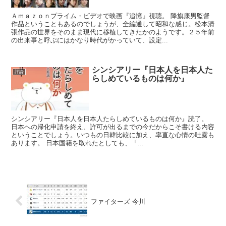
Ａｍａｚｏｎプライム・ビデオで映画『追憶』視聴。 降旗康男監督
作品ということもあるのでしょうが、全編通して昭和な感じ。松本清
張作品の世界をそのまま現代に移植してきたかのようです。２５年前
の出来事と呼ぶにはかなり時代がかっていて、設定...
シンシアリー『日本人を日本人た
評論
らしめているものは何か』
シンシアリー『日本人を日本人たらしめているものは何か』読了。
日本への帰化申請を終え、許可が出るまでの今だからこそ書ける内容
ということでしょう。いつもの日韓比較に加え、率直な心情の吐露も
あります。 日本国籍を取れたとしても、「...
ファイターズ 今川