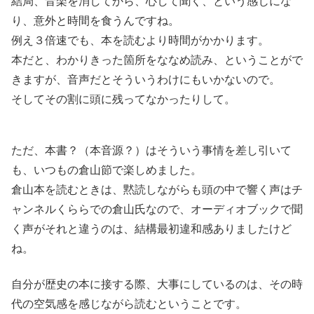
結局、音楽を消してから、心して聞く、という感じにな
り、意外と時間を食うんですね。
例え３倍速でも、本を読むより時間がかかります。
本だと、わかりきった箇所をななめ読み、ということがで
きますが、音声だとそういうわけにもいかないので。
そしてその割に頭に残ってなかったりして。
ただ、本書？（本音源？）はそういう事情を差し引いて
も、いつもの倉山節で楽しめました。
倉山本を読むときは、黙読しながらも頭の中で響く声はチ
ャンネルくららでの倉山氏なので、オーディオブックで聞
く声がそれと違うのは、結構最初違和感ありましたけど
ね。
自分が歴史の本に接する際、大事にしているのは、その時
代の空気感を感じながら読むということです。