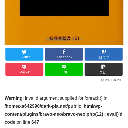
Twitter
Facebook
はてブ
Pocket
LINE
コピー
2021.04.20
Warning
: Invalid argument supplied for foreach() in
/home/xs642990/dark-pla.net/public_html/wp-
content/plugins/bravo-neo/bravo-neo.php(12) : eval()'d
code
on line
647