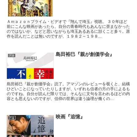
Ａｍａｚｏｎプライム・ビデオで『翔んで埼玉』視聴。 ３０年ほど
前にこんな映画があったら、自分の青春時代もあんなに歪まなかった
のではないか、などと思いながらも埼玉あるあるに頷くこと多々。原
作を読んだことは無いのですが、１９８２～１９８...
島田裕巳『親が創価学会』
評論
島田裕巳『親が創価学会』読了。アマゾンのレビューを覗くと、結構
ひどいことになっていたりしますが、いずれも信者の方の手によるも
のですね。自分が読んだ限りでは、そんなに文句を言われるほどの内
容とも思えないのですが、信仰の世界は違う論理が働くの...
映画『追憶』
評論