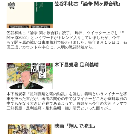
笠谷和比古『論争 関ヶ原合戦』
評論
笠谷和比古『論争 関ヶ原合戦』読了。 昨日、ツイッター上でも「#
関ヶ原2022」というワードがトレンド入りしていましたが、今年
も？関ヶ原の戦いは東軍勝利で終わりました。毎年９月１５日は、石
田三成アカウントを中心に、未明の戦闘開始から...
木下昌規著 足利義晴
評論
木下昌規著『足利義晴と畿内動乱』を読む。義晴というマイナーな将
軍を扱った書だが、著者の関心の中ではマイナーどころか室町幕府の
中でもかなり大きい存在であるようで、冒頭から今年の大河ドラマで
三好長慶・足利義輝・足利義昭・細川晴元といった面々が...
映画『翔んで埼玉』
評論