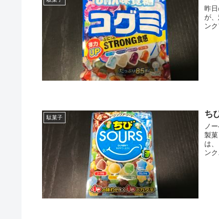
昨日
が、
ンク
ち
駄菓子
ノー
製菓
は、
ンク.