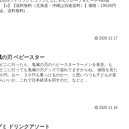
102Gフィッツグミゴツンとふにゃんグレープ＆ピーチ×80個
 【x】【送料無料（北海道・沖縄は別途送料）】価格：19526円
込、送料無料) ...
2020.11.17
滅の刃 ベビースター
ビニに行ったら、鬼滅の刃のベビースターラーメンを発見。も
どこに行っても鬼滅の刃グッズで溢れてますからね。 値段を見た
０円。おー、３０円も乗っけるのかー、と思いつつも子どもが喜
らいいか、これで日本経済を回すのだ、などと...
2020.11.16
グミ ドリンクアソート