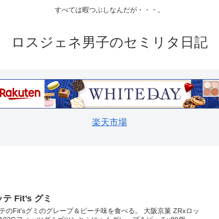
すべては暇つぶしなんだが・・・。
ロスジェネ男子のセミリタ日記
楽天市場
テ Fit’s グミ
テのFit'sグミのグレープ＆ピーチ味を食べる。 大阪京菓 ZRxロッ