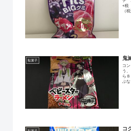
テ 
+税
（税
鬼
駄菓子
コン
う、
ら８
ぶな
コ
駄菓子