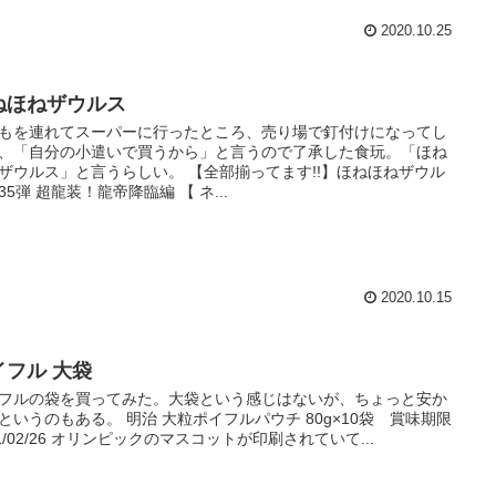
2020.10.25
ねほねザウルス
もを連れてスーパーに行ったところ、売り場で釘付けになってし
、「自分の小遣いで買うから」と言うので了承した食玩。「ほね
ザウルス」と言うらしい。 【全部揃ってます!!】ほねほねザウル
35弾 超龍装！龍帝降臨編 【 ネ...
2020.10.15
イフル 大袋
フルの袋を買ってみた。大袋という感じはないが、ちょっと安か
というのもある。 明治 大粒ポイフルパウチ 80g×10袋 賞味期限
21/02/26 オリンピックのマスコットが印刷されていて...