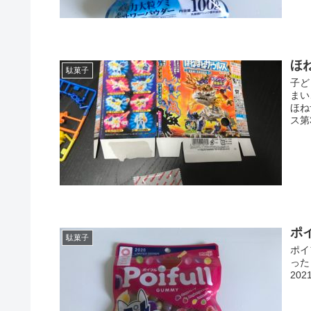
ほ
駄菓子
子ど
まい
ほね
ス第
ポ
駄菓子
ポイ
った
20