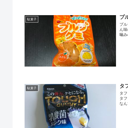
プ
駄菓子
プル
ん味
噛み
タ
駄菓子
タフ
タフ
なん