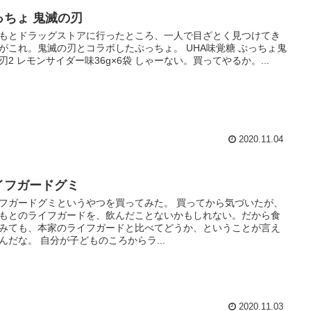
っちょ 鬼滅の刃
もとドラッグストアに行ったところ、一人で目ざとく見つけてき
がこれ。鬼滅の刃とコラボしたぷっちょ。 UHA味覚糖 ぷっちょ鬼
刃2 レモンサイダー味36g×6袋 しゃーない。買ってやるか。...
2020.11.04
イフガードグミ
フガードグミというやつを買ってみた。 買ってから気づいたが、
もとのライフガードを、飲んだことないかもしれない。だから食
みても、本家のライフガードと比べてどうか、ということが言え
んだな。 自分が子どものころからラ...
2020.11.03