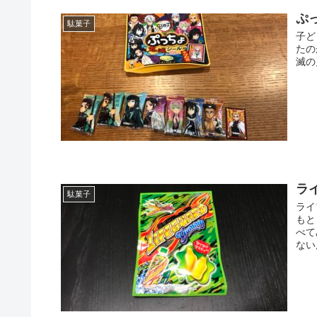
ぷ
駄菓子
子ど
たの
滅の
ラ
駄菓子
ライ
もと
べて
ない